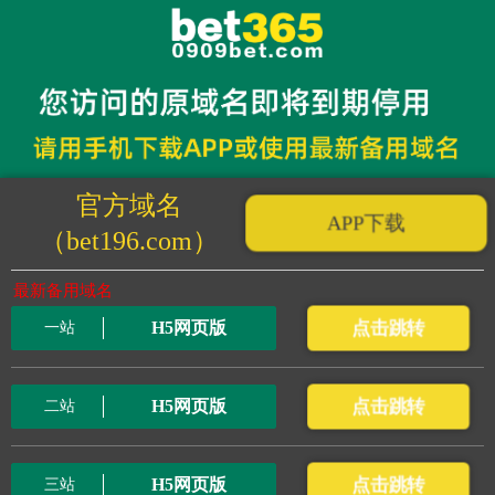
官方域名
APP下载
（bet196.com）
最新备用域名
点击跳转
H5网页版
一站
点击跳转
H5网页版
二站
点击跳转
H5网页版
三站